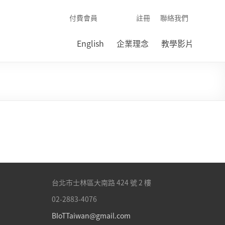
付費會員
註冊
聯絡我們
English
企業理念
教學影片
台北市士林區
大南路 424 號 2 樓
02-2883-4076
BIoTTaiwan@gmail.com