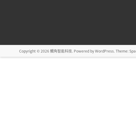
Copyright © 2026
觸角智能科技
. Powered by
WordPress
. Theme: Spa