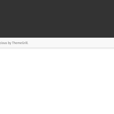
cious by
ThemeGrill
.