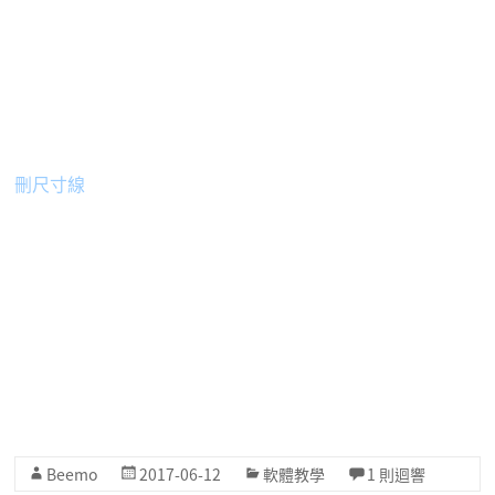
刪尺寸線
Beemo
2017-06-12
軟體教學
1 則迴響